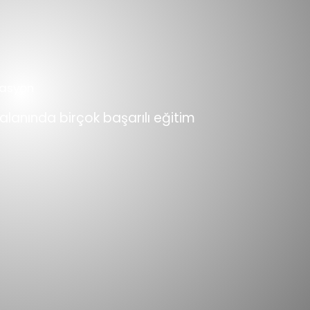
vasyon
alanında birçok başarılı eğitim