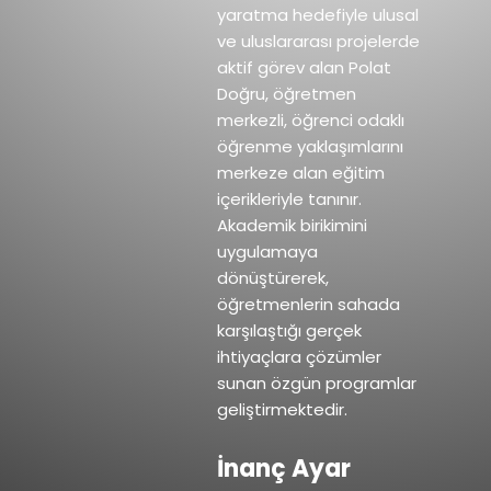
yaratma hedefiyle ulusal
ve uluslararası projelerde
aktif görev alan Polat
Doğru, öğretmen
merkezli, öğrenci odaklı
öğrenme yaklaşımlarını
merkeze alan eğitim
içerikleriyle tanınır.
Akademik birikimini
uygulamaya
dönüştürerek,
öğretmenlerin sahada
karşılaştığı gerçek
ihtiyaçlara çözümler
sunan özgün programlar
geliştirmektedir.
İnanç Ayar