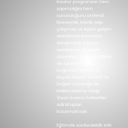
İnsana' programının hem
yapımcılığını hem
sunuculuğunu üstlendi.
Ebeveynlik, liderlik, ekip
çalışması ve kişisel gelişim
alanlarında kurumlara
danışmanlık yapıyor;
seminer ve atölyeler
düzenliyor. Yazar kimliğiyle
de tanınan Polat
Doğru’nun 'Kendin Ol,
Hayatı Keşfet' ve Prof. Dr.
Doğan Cüceloğlu ile
birlikte kaleme aldığı
'İnsan İnsana Sohbetler'
adlı kitapları
bulunmaktadır.
Eğitimde sürdürülebilir etki