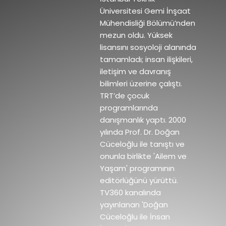
Üniversitesi Gemi İnşaat
Mühendisliği Bölümü’nden
mezun oldu. Yüksek
lisansını sosyoloji alanında
tamamladı; insan ilişkileri,
iletişim ve davranış
bilimleri üzerine çalıştı.
TRT’de çocuk
programlarında
danışmanlık yaptı. 2000
yılında Prof. Dr. Doğan
Cüceloğlu ile tanıştı ve
onunla birlikte 'Ailem ve
Yaşam' programının
editörlüğünü yürüttü.
TV360 kanalında
yayınlanan 'Doğan
Cüceloğlu ile İnsan